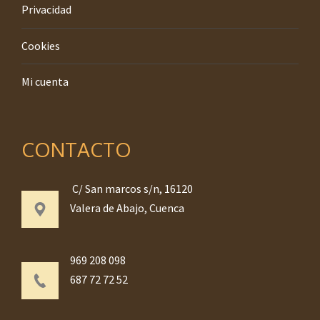
Privacidad
Cookies
Mi cuenta
CONTACTO
C/ San marcos s/n, 16120
Valera de Abajo, Cuenca
969 208 098
687 72 72 52