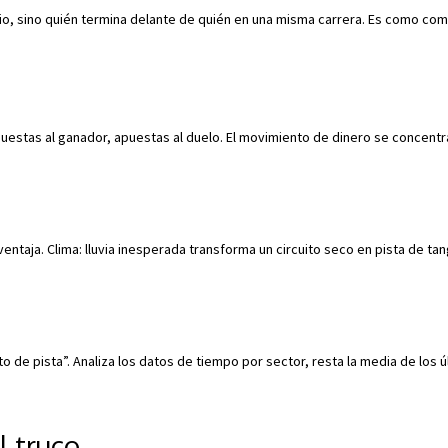
io, sino quién termina delante de quién en una misma carrera. Es como comp
stas al ganador, apuestas al duelo. El movimiento de dinero se concentra en
a ventaja. Clima: lluvia inesperada transforma un circuito seco en pista de
to de pista”. Analiza los datos de tiempo por sector, resta la media de los
l truco