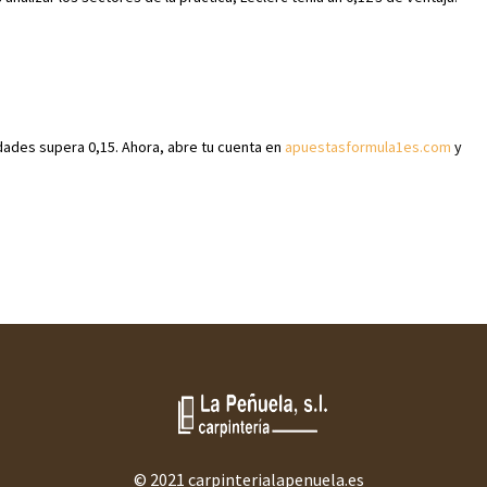
lidades supera 0,15. Ahora, abre tu cuenta en
apuestasformula1es.com
y
© 2021 carpinterialapenuela.es