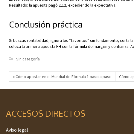
Resultado: la apuesta pagó 2,12, excediendo la expectativa.
Conclusión práctica
Si buscas rentabilidad, ignora los “favoritos” sin fundamento, corta l
coloca la primera apuesta HH con la fórmula de margen y confianza. Ac
Sin categoría
« Cómo apostar en el Mundial de Fórmula 1 paso a paso
Cómo apo
ACCESOS DIRECTOS
Aviso legal