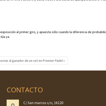
a exposición al primer giro, y apuesta sólo cuando la diferencia de probabi
túa ya.
star al ganador de un set en Premier Padel »
CONTACTO
C/ San marcos s/n, 16120