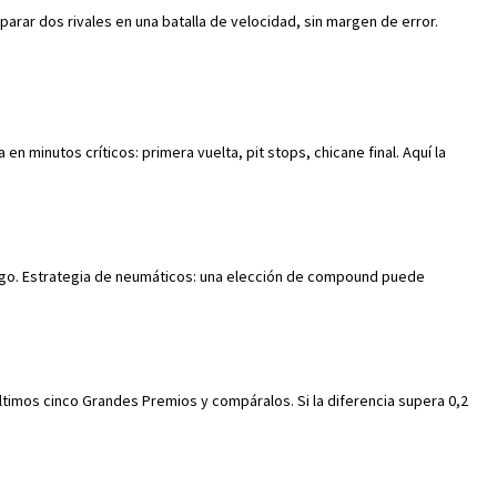
arar dos rivales en una batalla de velocidad, sin margen de error.
 minutos críticos: primera vuelta, pit stops, chicane final. Aquí la
 tango. Estrategia de neumáticos: una elección de compound puede
 últimos cinco Grandes Premios y compáralos. Si la diferencia supera 0,2