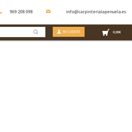
969 208 098
info@carpinterialapenuela.es
MI CUENTA
0,00
€