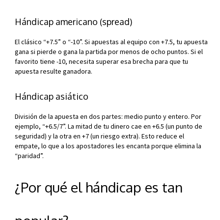
Hándicap americano (spread)
El clásico “+7.5” o “-10”. Si apuestas al equipo con +7.5, tu apuesta
gana si pierde o gana la partida por menos de ocho puntos. Si el
favorito tiene -10, necesita superar esa brecha para que tu
apuesta resulte ganadora.
Hándicap asiático
División de la apuesta en dos partes: medio punto y entero. Por
ejemplo, “+6.5/7”. La mitad de tu dinero cae en +6.5 (un punto de
seguridad) y la otra en +7 (un riesgo extra). Esto reduce el
empate, lo que a los apostadores les encanta porque elimina la
“paridad”.
¿Por qué el hándicap es tan