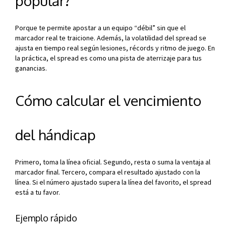
popular?
Porque te permite apostar a un equipo “débil” sin que el
marcador real te traicione. Además, la volatilidad del spread se
ajusta en tiempo real según lesiones, récords y ritmo de juego. En
la práctica, el spread es como una pista de aterrizaje para tus
ganancias.
Cómo calcular el vencimiento
del hándicap
Primero, toma la línea oficial. Segundo, resta o suma la ventaja al
marcador final. Tercero, compara el resultado ajustado con la
línea. Si el número ajustado supera la línea del favorito, el spread
está a tu favor.
Ejemplo rápido