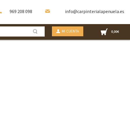
969 208 098
info@carpinterialapenuela.es
MI CUENTA
0,00
€