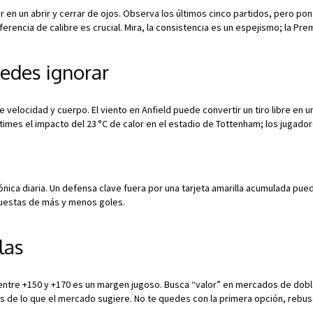
en un abrir y cerrar de ojos. Observa los últimos cinco partidos, pero pon la
erencia de calibre es crucial. Mira, la consistencia es un espejismo; la Pre
uedes ignorar
de velocidad y cuerpo. El viento en Anfield puede convertir un tiro libre en
imes el impacto del 23 °C de calor en el estadio de Tottenham; los jugado
ónica diaria. Un defensa clave fuera por una tarjeta amarilla acumulada puede
puestas de más y menos goles.
las
 entre +150 y +170 es un margen jugoso. Busca “valor” en mercados de doble
de lo que el mercado sugiere. No te quedes con la primera opción, rebusca