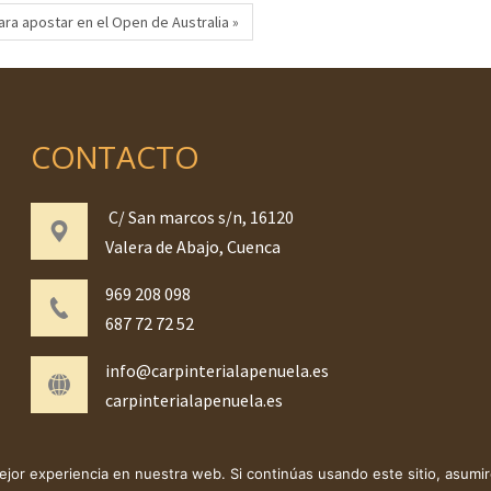
ra apostar en el Open de Australia »
CONTACTO
C/ San marcos s/n, 16120
Valera de Abajo, Cuenca
969 208 098
687 72 72 52
info@carpinterialapenuela.es
carpinterialapenuela.es
jor experiencia en nuestra web. Si continúas usando este sitio, asumi