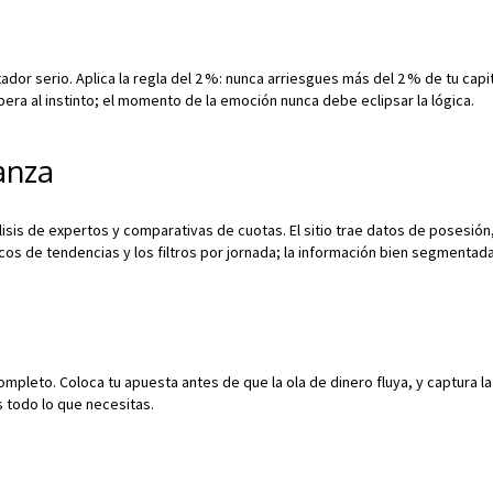
or serio. Aplica la regla del 2 %: nunca arriesgues más del 2 % de tu capita
upera al instinto; el momento de la emoción nunca debe eclipsar la lógica.
anza
lisis de expertos y comparativas de cuotas. El sitio trae datos de posesión
s de tendencias y los filtros por jornada; la información bien segmentada
mpleto. Coloca tu apuesta antes de que la ola de dinero fluya, y captura la cu
s todo lo que necesitas.