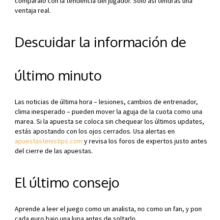
compáralo con la tendencia del jugador. Solo así tendrás una
ventaja real.
Descuidar la información de
último minuto
Las noticias de última hora – lesiones, cambios de entrenador,
clima inesperado – pueden mover la aguja de la cuota como una
marea. Si la apuesta se coloca sin chequear los últimos updates,
estás apostando con los ojos cerrados. Usa alertas en
apuestastenistips.com
y revisa los foros de expertos justo antes
del cierre de las apuestas.
El último consejo
Aprende a leer el juego como un analista, no como un fan, y pon
cada euro bajo una lupa antes de soltarlo.