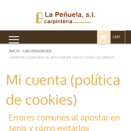
CART
INICIO
UNCATEGORIZED
ERRORES COMUNES AL APOSTAR EN TENIS Y CÓMO EVITARLOS
Mi cuenta (política
de cookies)
Errores comunes al apostar en
tenis y cómo evitarlos