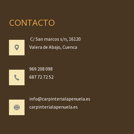
CONTACTO
C/ San marcos s/n, 16120
Valera de Abajo, Cuenca
969 208 098
687 72 72 52
info@carpinterialapenuela.es
carpinterialapenuela.es