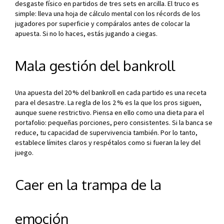
desgaste físico en partidos de tres sets en arcilla. El truco es
simple: lleva una hoja de cálculo mental con los récords de los
jugadores por superficie y compáralos antes de colocar la
apuesta. Si no lo haces, estás jugando a ciegas.
Mala gestión del bankroll
Una apuesta del 20 % del bankroll en cada partido es una receta
para el desastre. La regla de los 2 % es la que los pros siguen,
aunque suene restrictivo. Piensa en ello como una dieta para el
portafolio: pequeñas porciones, pero consistentes. Si la banca se
reduce, tu capacidad de supervivencia también. Por lo tanto,
establece límites claros y respétalos como si fueran la ley del
juego.
Caer en la trampa de la
emoción