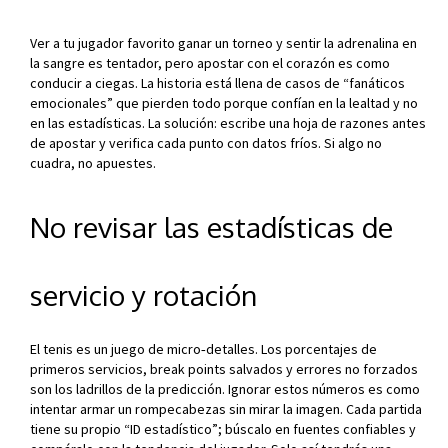
Ver a tu jugador favorito ganar un torneo y sentir la adrenalina en
la sangre es tentador, pero apostar con el corazón es como
conducir a ciegas. La historia está llena de casos de “fanáticos
emocionales” que pierden todo porque confían en la lealtad y no
en las estadísticas. La solución: escribe una hoja de razones antes
de apostar y verifica cada punto con datos fríos. Si algo no
cuadra, no apuestes.
No revisar las estadísticas de
servicio y rotación
El tenis es un juego de micro‑detalles. Los porcentajes de
primeros servicios, break points salvados y errores no forzados
son los ladrillos de la predicción. Ignorar estos números es como
intentar armar un rompecabezas sin mirar la imagen. Cada partida
tiene su propio “ID estadístico”; búscalo en fuentes confiables y