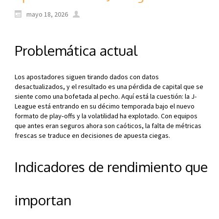
mayo 18, 2026
Problemática actual
Los apostadores siguen tirando dados con datos
desactualizados, y el resultado es una pérdida de capital que se
siente como una bofetada al pecho. Aquí está la cuestión: la J-
League está entrando en su décimo temporada bajo el nuevo
formato de play‑offs y la volatilidad ha explotado. Con equipos
que antes eran seguros ahora son caóticos, la falta de métricas
frescas se traduce en decisiones de apuesta ciegas.
Indicadores de rendimiento que
importan