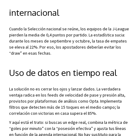
internacional
Cuando la Selección nacional se reúne, los equipos de la J-League
pierden la media de 0,4 puntos por partido. La estadística sucia:
durante los meses de septiembre y octubre, la tasa de empates
se eleva al 22%. Por eso, los apostadores deberían evitar los
“draw” en esas fechas.
Uso de datos en tiempo real
La solución no es cerrar los ojos y lanzar dados. La verdadera
ventaja radica en los feeds de velocidad de pase y presión alta,
provistos por plataformas de análisis como Opta. Implementa
filtros que detecten más de 15 toques en el medio campo; la
correlación con victorias en casa supera el 85%.
Y aquí está el trato: si buscas un edge real, combina la métrica de
“goles por minuto” con la “posesión efectiva” y ajusta tus líneas
en función de la agenda internacional. No hay sustituto para la