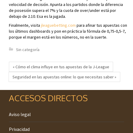
velocidad de decisión. Apunta a los partidos donde la diferencia
de posesión supera el 7% y la cuota de over/under está por
debajo de 2.10. Esa es la jugada.
Finalmente, visita
jleaguebetting.com
para afinar tus apuestas con
los últimos dashboards y pon en práctica la fórmula de 0,75‑0,5‑7,
porque el margen está en los números, no en la suerte.
Sin categoría
« Cómo el clima influye en tus apuestas de la J‑League
Seguridad en las apuestas online: lo que necesitas saber »
ACCESOS DIRECTOS
Aviso legal
Privacidad