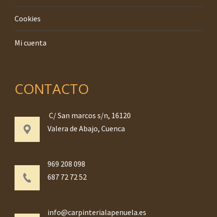
Cookies
Mi cuenta
CONTACTO
C/ San marcos s/n, 16120
Valera de Abajo, Cuenca
969 208 098
687 72 72 52
info@carpinterialapenuela.es