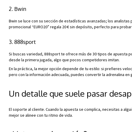
2. Bwin
Bwin se luce con su sección de estadísticas avanzadas; los analistas 
promocional “EURO20” regala 20 € sin depósito, perfecto para proba
3. 888sport
Si buscas variedad, 888sport te ofrece más de 30 tipos de apuesta p
desde la primera jugada, algo que pocos competidores imitan.
En la práctica, la mejor opción depende de tu estilo: si prefieres vel
pero con la información adecuada, puedes convertir la adrenalina en 
Un detalle que suele pasar desap
El soporte al cliente. Cuando la apuesta se complica, necesitas a algu
mejor se alinee con tu ritmo de vida.