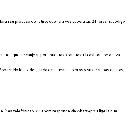
oran su proceso de retiro, que rara vez supera las 24 horas. El código
ntos que se canjean por apuestas gratuitas. El cash‑out se activa
8sport. No lo olvides, cada casa tiene sus pros y sus trampas ocultas,
ene línea telefónica y 888sport responde vía WhatsApp. Elige la que