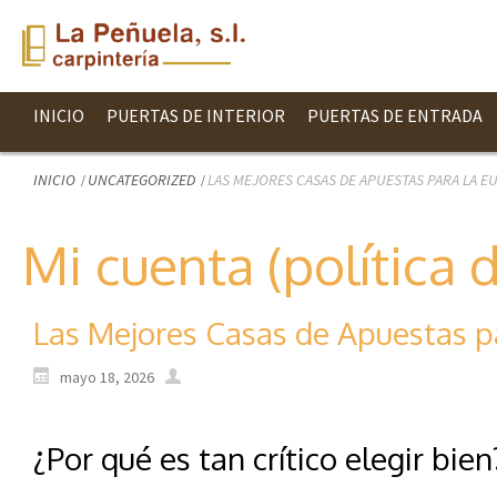
INICIO
PUERTAS DE INTERIOR
PUERTAS DE ENTRADA
INICIO
UNCATEGORIZED
LAS MEJORES CASAS DE APUESTAS PARA LA E
Mi cuenta (política 
Las Mejores Casas de Apuestas pa
mayo 18, 2026
¿Por qué es tan crítico elegir bien