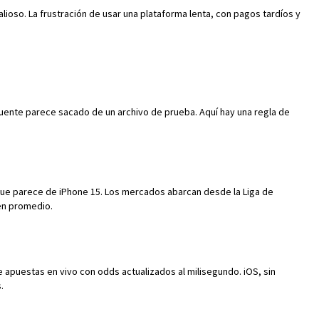
lioso. La frustración de usar una plataforma lenta, con pagos tardíos y
fuente parece sacado de un archivo de prueba. Aquí hay una regla de
z que parece de iPhone 15. Los mercados abarcan desde la Liga de
 en promedio.
puestas en vivo con odds actualizados al milisegundo. iOS, sin
.