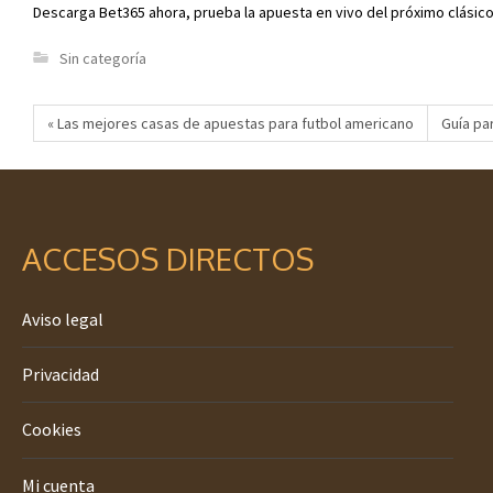
Descarga Bet365 ahora, prueba la apuesta en vivo del próximo clásico
Sin categoría
« Las mejores casas de apuestas para futbol americano
Guía pa
ACCESOS DIRECTOS
Aviso legal
Privacidad
Cookies
Mi cuenta