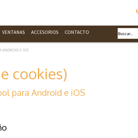
VENTANAS
ACCESORIOS
CONTACTO
 ANDROID E IOS
de cookies)
bol para Android e iOS
ño