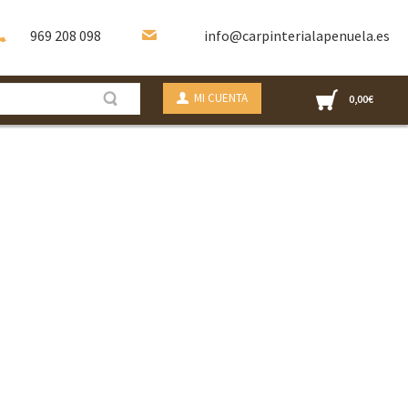
969 208 098
info@carpinterialapenuela.es
MI CUENTA
0,00
€