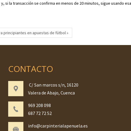
 y, si la transacción se confirma en menos de 20 minutos, sigue usando esa
ra principiantes en apuestas de fútbol »
CONTACTO
C/ San marcos s/n, 16120
Valera de Abajo, Cuenca
969 208 098
687 72 72 52
info@carpinterialapenuela.es