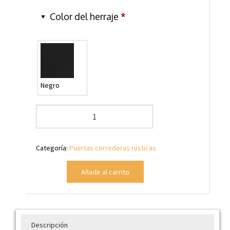
Color del herraje
*
Negro
Puerta
modelo
Valera
corredera
Categoría:
Puertas correderas rústicas
cantidad
Añadir al carrito
Descripción